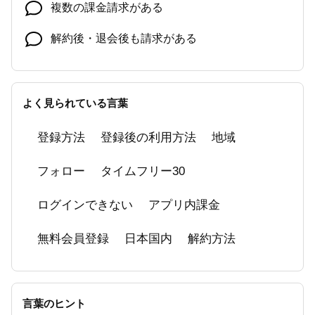
複数の課金請求がある
解約後・退会後も請求がある
ラジコプレミアムの解約【アプリ内課金】
ラジコプレミアム エリアフリーに登録してる
よく見られている言葉
のにラジコアプリでエリアフリー聴取ができな
い
登録方法
登録後の利用方法
地域
退会方法
フォロー
タイムフリー30
パスワードが不明の場合
ログインできない
アプリ内課金
ラジコプレミアム登録者が死去した場合の解約
無料会員登録
手続き
日本国内
解約方法
エリア判定が誤っていて、今いるエリアの放送
局を聴取できない
言葉のヒント
クレジットカードに利用料金の請求が2か月分