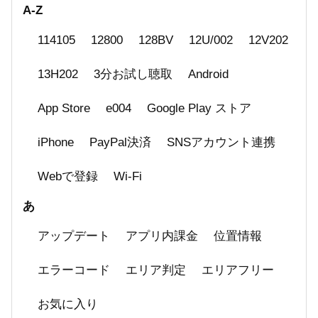
A-Z
届く
114105
12800
128BV
12U/002
12V202
スマートフォン（iPhone・Android）、タブレ
ット（iPad・Android）でradikoを聴くには？
13H202
3分お試し聴取
Android
radikoにビジネスでの連携や提案を行いたい
App Store
e004
Google Play ストア
エラーコードが表示される
iPhone
PayPal決済
SNSアカウント連携
Webで登録
Wi-Fi
あ
アップデート
アプリ内課金
位置情報
エラーコード
エリア判定
エリアフリー
お気に入り