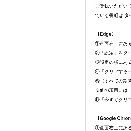
ご登録いただい
ている番組は
タ
【Edge】
①画面右上にあ
②「設定」をタ
③設定の横にあ
④「クリアする
⑤（すべての期
※他の項目には
⑥「今すぐクリ
【Google Chro
①画面右上にあ