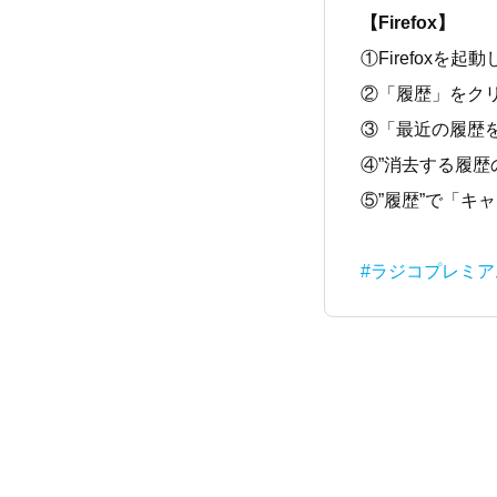
【Firefox】
①Firefox
②「履歴」をク
③「最近の履歴
④”消去する履歴
⑤”履歴”で「キ
#ラジコプレミ