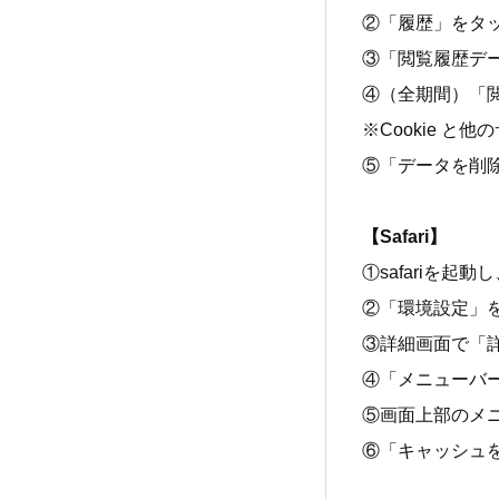
②「履歴」をタ
③「閲覧履歴デ
④（全期間）「
※Cookie 
⑤「データを削
【Safari】
①safariを起
②「環境設定」
③詳細画面で「
④「メニューバー
⑤画面上部のメ
⑥「キャッシュ