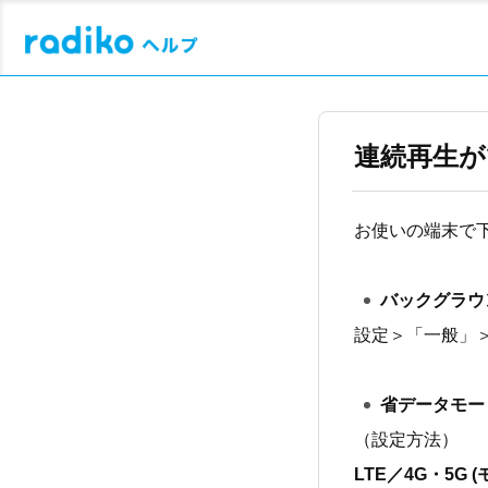
連続再生が
お使いの端末で
バックグラウ
設定＞「一般」＞
省データモー
（設定方法）
LTE／4G・5G